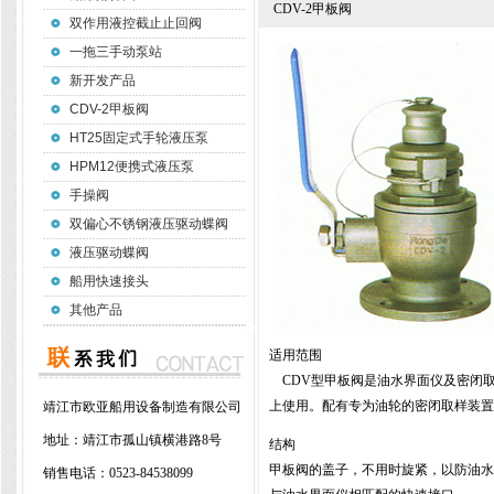
CDV-2甲板阀
双作用液控截止止回阀
一拖三手动泵站
新开发产品
CDV-2甲板阀
HT25固定式手轮液压泵
HPM12便携式液压泵
手操阀
双偏心不锈钢液压驱动蝶阀
液压驱动蝶阀
船用快速接头
其他产品
适用范围
CDV型甲板阀是油水界面仪及密闭
上使用。配有专为油轮的密闭取样装置
靖江市欧亚船用设备制造有限公司
地址：
靖江市孤山镇横港路8号
结构
甲板阀的盖子，不用时旋紧，以防油水
销售电话：
0523-84538099