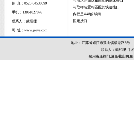
与油水界面仪相匹配的快速接口
传 真：
0523-84538099
与取样装置相匹配的快速接口
手机：13961027076
内径是Φ48的球阀
固定接口
联系人：戴经理
网 址：www.jsoya.com
地址：江苏省靖江市孤山镇横港路8号 电话：052
联系人：戴经理 手机：13
船用液压阀门
,
液压截止阀
,
船