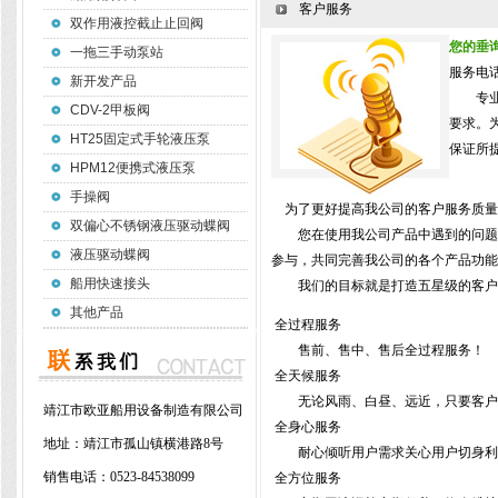
客户服务
双作用液控截止止回阀
您的垂
一拖三手动泵站
服务电话：
新开发产品
专
CDV-2甲板阀
要求。
HT25固定式手轮液压泵
保证所
HPM12便携式液压泵
手操阀
为了更好提高我公司的客户服务质量
双偏心不锈钢液压驱动蝶阀
您在使用我公司产品中遇到的问题，
液压驱动蝶阀
参与，共同完善我公司的各个产品功能
船用快速接头
我们的目标就是打造五星级的客户服
其他产品
全过程服务
售前、售中、售后全过程服务！
全天候服务
无论风雨、白昼、远近，只要客户
靖江市欧亚船用设备制造有限公司
全身心服务
地址：
靖江市孤山镇横港路8号
耐心倾听用户需求关心用户切身利
销售电话：
0523-84538099
全方位服务