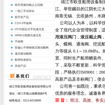
靖江市欧亚船用设备制造
双作用液控截止止回阀
江。举世瞩目的江阴长江大
一拖三手动泵站
南靠无锡、北依扬州，水
新开发产品
公司以人为本，以科学技
CDV-2甲板阀
HT25固定式手轮液压泵
全了现代企业管理制度，
HPM12便携式液压泵
用液压阀门
液压截止阀
，
手操阀
头、蝶阀、通海阀、挖泥
双偏心不锈钢液压驱动蝶阀
力等级从 0.1～10.0
液压驱动蝶阀
置。同时生产船用舾装件。
船用快速接头
下，采取不断更新，科学管
其他产品
段，严格执行IS09001
高新产品及非标阀门，使
公司将一如既往，秉承尽
靖江市欧亚船用设备制造有限公司
优质的服务理念。诚邀各
地址：
靖江市孤山镇横港路8号
宗 旨：
简洁、高效、务实
销售电话：
0523-84538099