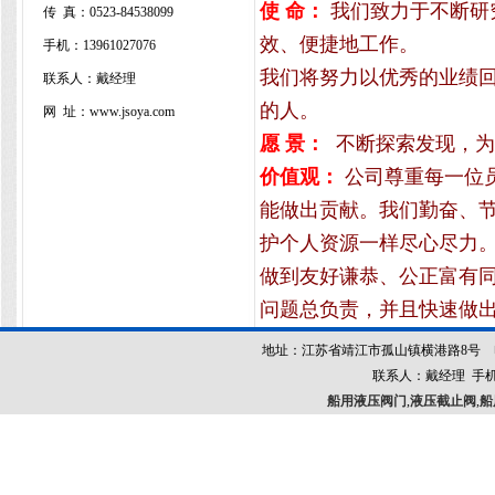
使 命：
我们致力于不断研
传 真：
0523-84538099
效、便捷地工作。
手机：13961027076
我们将努力以优秀的业绩
联系人：戴经理
的人。
网 址：www.jsoya.com
愿 景：
不断探索发现，为
价值观：
公司尊重每一位
能做出贡献。我们勤奋、
护个人资源一样尽心尽力
做到友好谦恭、公正富有
问题总负责，并且快速做
地址：江苏省靖江市孤山镇横港路8号 电话：052
联系人：戴经理 手机：13
船用液压阀门
,
液压截止阀
,
船